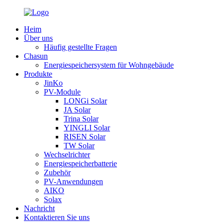
Heim
Über uns
Häufig gestellte Fragen
Chasun
Energiespeichersystem für Wohngebäude
Produkte
JinKo
PV-Module
LONGi Solar
JA Solar
Trina Solar
YINGLI Solar
RISEN Solar
TW Solar
Wechselrichter
Energiespeicherbatterie
Zubehör
PV-Anwendungen
AIKO
Solax
Nachricht
Kontaktieren Sie uns