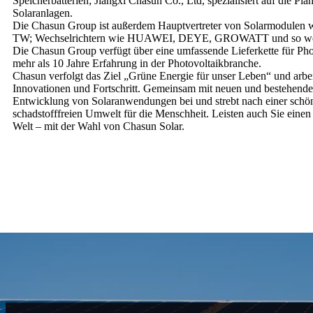
Speicherbatterien; Jiangxi Chasun Co., Ltd, spezialisiert auf die Pl
Solaranlagen.
Die Chasun Group ist außerdem Hauptvertreter von Solarmodulen wi
TW; Wechselrichtern wie HUAWEI, DEYE, GROWATT und so wei
Die Chasun Group verfügt über eine umfassende Lieferkette für Ph
mehr als 10 Jahre Erfahrung in der Photovoltaikbranche.
Chasun verfolgt das Ziel „Grüne Energie für unser Leben“ und arbeit
Innovationen und Fortschritt. Gemeinsam mit neuen und bestehend
Entwicklung von Solaranwendungen bei und strebt nach einer schö
schadstofffreien Umwelt für die Menschheit. Leisten auch Sie einen
Welt – mit der Wahl von Chasun Solar.