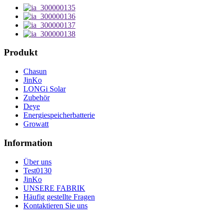
Produkt
Chasun
JinKo
LONGi Solar
Zubehör
Deye
Energiespeicherbatterie
Growatt
Information
Über uns
Test0130
JinKo
UNSERE FABRIK
Häufig gestellte Fragen
Kontaktieren Sie uns