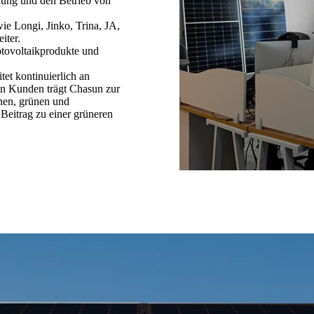
anung und den Betrieb von
e Longi, Jinko, Trina, JA,
ter.
otovoltaikprodukte und
et kontinuierlich an
en Kunden trägt Chasun zur
nen, grünen und
 Beitrag zu einer grüneren