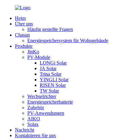
Heim
Über uns
Häufig gestellte Fragen
Chasun
Energiespeichersystem für Wohngebäude
Produkte
JinKo
PV-Module
LONGi Solar
JA Solar
Trina Solar
YINGLI Solar
RISEN Solar
TW Solar
Wechselrichter
Energiespeicherbatterie
Zubehör
PV-Anwendungen
AIKO
Solax
Nachricht
Kontaktieren Sie uns