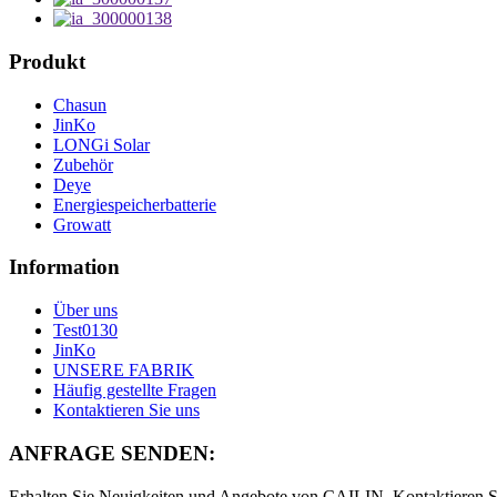
Produkt
Chasun
JinKo
LONGi Solar
Zubehör
Deye
Energiespeicherbatterie
Growatt
Information
Über uns
Test0130
JinKo
UNSERE FABRIK
Häufig gestellte Fragen
Kontaktieren Sie uns
ANFRAGE SENDEN:
Erhalten Sie Neuigkeiten und Angebote von CAILIN. Kontaktieren S