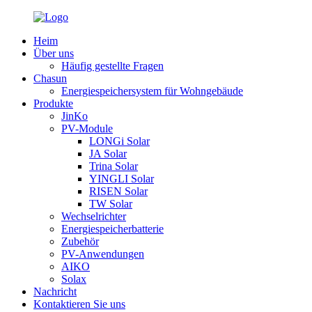
Heim
Über uns
Häufig gestellte Fragen
Chasun
Energiespeichersystem für Wohngebäude
Produkte
JinKo
PV-Module
LONGi Solar
JA Solar
Trina Solar
YINGLI Solar
RISEN Solar
TW Solar
Wechselrichter
Energiespeicherbatterie
Zubehör
PV-Anwendungen
AIKO
Solax
Nachricht
Kontaktieren Sie uns