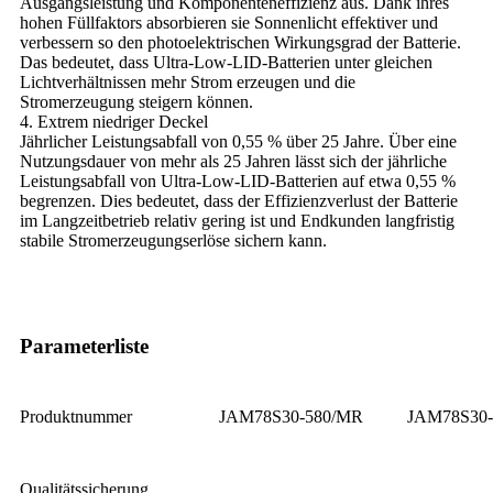
Ausgangsleistung und Komponenteneffizienz aus. Dank ihres
hohen Füllfaktors absorbieren sie Sonnenlicht effektiver und
verbessern so den photoelektrischen Wirkungsgrad der Batterie.
Das bedeutet, dass Ultra-Low-LID-Batterien unter gleichen
Lichtverhältnissen mehr Strom erzeugen und die
Stromerzeugung steigern können.
4. Extrem niedriger Deckel
Jährlicher Leistungsabfall von 0,55 % über 25 Jahre. Über eine
Nutzungsdauer von mehr als 25 Jahren lässt sich der jährliche
Leistungsabfall von Ultra-Low-LID-Batterien auf etwa 0,55 %
begrenzen. Dies bedeutet, dass der Effizienzverlust der Batterie
im Langzeitbetrieb relativ gering ist und Endkunden langfristig
stabile Stromerzeugungserlöse sichern kann.
Parameterliste
Produktnummer
JAM78S30-580/MR
JAM78S30
Qualitätssicherung