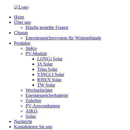
Heim
Über uns
Häufig gestellte Fragen
Chasun
Energiespeichersystem für Wohngebäude
Produkte
JinKo
PV-Module
LONGi Solar
JA Solar
Trina Solar
YINGLI Solar
RISEN Solar
TW Solar
Wechselrichter
Energiespeicherbatterie
Zubehör
PV-Anwendungen
AIKO
Solax
Nachricht
Kontaktieren Sie uns