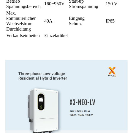
Betrieb
Start-up
160~950V
150 V
Spannungsbereich
Stromspannung
Max.
kontinuierlicher
Eingang
40A
IP65
Wechselstrom
Schutz
Durchleitung
Verkaufseinheiten
Einzelartikel