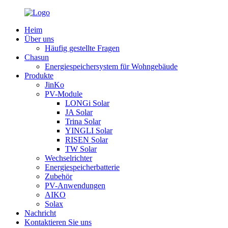
Heim
Über uns
Häufig gestellte Fragen
Chasun
Energiespeichersystem für Wohngebäude
Produkte
JinKo
PV-Module
LONGi Solar
JA Solar
Trina Solar
YINGLI Solar
RISEN Solar
TW Solar
Wechselrichter
Energiespeicherbatterie
Zubehör
PV-Anwendungen
AIKO
Solax
Nachricht
Kontaktieren Sie uns