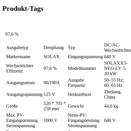
Produkt-Tags
97,6 %
DC/AC-
Ausgabetyp
Dreiphasig
Typ
Wechselrichte
Markenname
SOLAX
Eingangsspannung
640 V
SOLAXX3-
Wechselrichter
97,6 %
Modellnummer
NEO-LV 5-
Effizienz
20 kW
Ausgabe
50–55 Hz;
Ausgangsstrom
90/190A
Frequenz
60–65 Hz
Zhejiang,
Ausgangsspannung
125 V
Herkunftsort
China
520 * 705 *
Größe
Gewicht
44,6 kg
258 mm
Max. PV-
Nenn-PV-
Eingangsleistung
1000 V
Eingangsleistung
640 V
Stromspannung
Stromspannung