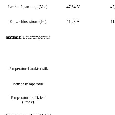
Leerlaufspannung (Voc)
47,64 V
47
Kurzschlussstrom (Isc)
11.28 A
11
maximale Dauertemperatur
Temperaturcharakteristik
Betriebstemperatur
Temperaturkoeffizient
(Pmax)