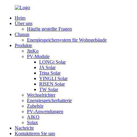
Heim
Über uns
Häufig gestellte Fragen
Chasun
Energiespeichersystem für Wohngebäude
Produkte
JinKo
PV-Module
LONGi Solar
JA Solar
Trina Solar
YINGLI Solar
RISEN Solar
TW Solar
Wechselrichter
Energiespeicherbatterie
Zubehör
PV-Anwendungen
AIKO
Solax
Nachricht
Kontaktieren Sie uns