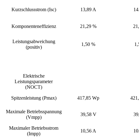
Kurzschlussstrom (Isc)
13,89 A
14
Komponenteneffizienz
21,29 %
21
Leistungsabweichung
1,50 %
1,
(positiv)
Elektrische
Leistungsparameter
(NOCT)
Spitzenleistung (Pmax)
417,85 Wp
421
Maximale Betriebsspannung
39,58 V
39
(Vmpp)
Maximaler Betriebsstrom
10,56 A
10
(Impp)